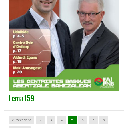
Lema 159
« Précédent
2
3
4
5
6
7
8