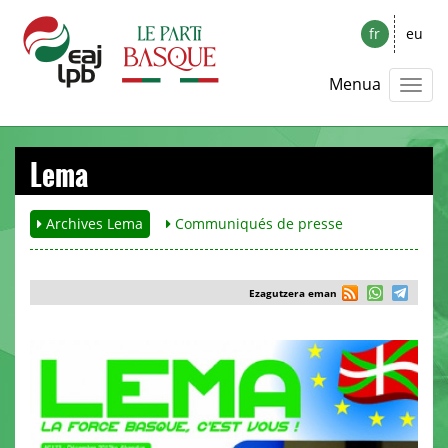
fr
eu
Menua
Lema
Archives Lema
Communiqués de presse
Ezagutzera eman