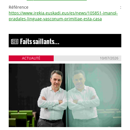
Référence :
https://www.irekia.euskadi.eus/es/news/105851-imanol-
pradales-linguae-vasconum-primitiae-esta-casa
Faits saillants...
ACTUALITÉ
10/07/2026