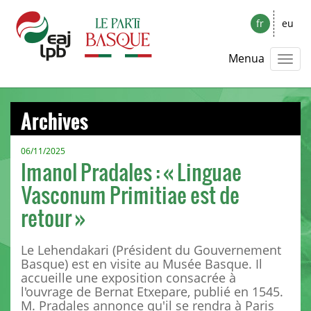
fr
eu
Menua
Archives
06/11/2025
Imanol Pradales : « Linguae
Vasconum Primitiae est de
retour »
Le Lehendakari (Président du Gouvernement
Basque) est en visite au Musée Basque. Il
accueille une exposition consacrée à
l'ouvrage de Bernat Etxepare, publié en 1545.
M. Pradales annonce qu'il se rendra à Paris