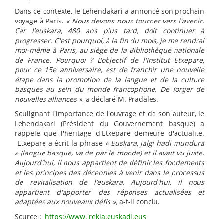
Dans ce contexte, le Lehendakari a annoncé son prochain
voyage à Paris.
« Nous devons nous tourner vers l'avenir.
Car l’euskara, 480 ans plus tard, doit continuer à
progresser. C'est pourquoi, à la fin du mois, je me rendrai
moi-même à Paris, au siège de la Bibliothèque nationale
de France. Pourquoi ? L'objectif de l'Institut Etxepare,
pour ce 15e anniversaire, est de franchir une nouvelle
étape dans la promotion de la langue et de la culture
basques au sein du monde francophone. De forger de
nouvelles alliances »
, a déclaré M. Pradales.
Soulignant l'importance de l'ouvrage et de son auteur, le
Lehendakari (Président du Gouvernement basque) a
rappelé que l'héritage d'Etxepare demeure d'actualité.
Etxepare a écrit la phrase
« Euskara, jalgi hadi mundura
» (langue basque, va de par le monde) et il avait vu juste.
Aujourd'hui, il nous appartient de définir les fondements
et les principes des décennies à venir dans le processus
de revitalisation de l’euskara. Aujourd'hui, il nous
appartient d'apporter des réponses actualisées et
adaptées aux nouveaux défis »,
a-t-il conclu.
Source :
https://www.irekia.euskadi.eus