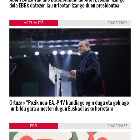
dela EBBk datozen lau urteotan izango duen presidentea
ACTUALITÉ
30/03/2025
Ortuzar: “Pozik noa: EAJ-PNV handiago egin dugu eta gehiago
hurbildu gara amesten dugun Euskadi aske horretara”
EBB
29/03/2025