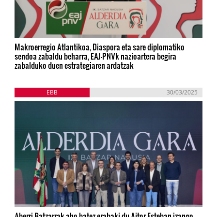
Makroerregio Atlantikoa, Diaspora eta sare diplomatiko
sendoa zabaldu beharra, EAJ-PNVk nazioartera begira
zabalduko duen estrategiaren ardatzak
EBB
30/03/2025
Aberri Batzarrak aho batez erabaki du Aitor Esteban izango