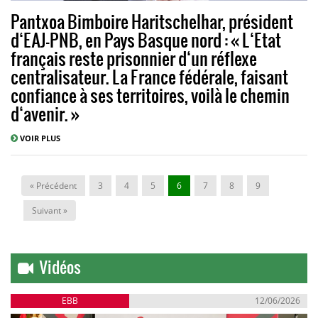
Pantxoa Bimboire Haritschelhar, président
d‘EAJ-PNB, en Pays Basque nord : « L‘Etat
français reste prisonnier d‘un réflexe
centralisateur. La France fédérale, faisant
confiance à ses territoires, voilà le chemin
d‘avenir. »
VOIR PLUS
« Précédent
3
4
5
6
7
8
9
Suivant »
Vidéos
EBB
12/06/2026