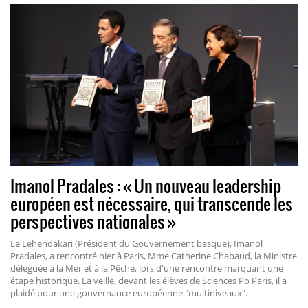
Imanol Pradales : « Un nouveau leadership
européen est nécessaire, qui transcende les
perspectives nationales »
Le Lehendakari (Président du Gouvernement basque), Imanol
Pradales, a rencontré hier à Paris, Mme Catherine Chabaud, la Ministre
déléguée à la Mer et à la Pêche, lors d'une rencontre marquant une
étape historique. La veille, devant les élèves de Sciences Po Paris, il a
plaidé pour une gouvernance européenne "multiniveaux".