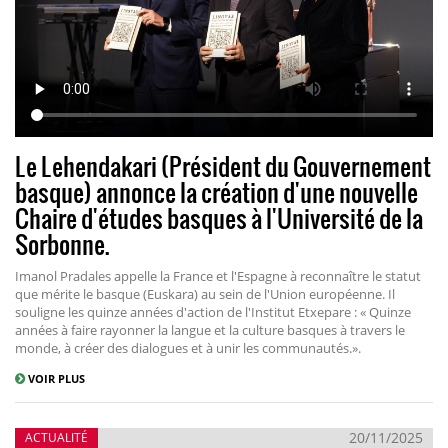
Le Lehendakari (Président du Gouvernement
basque) annonce la création d'une nouvelle
Chaire d'études basques à l'Université de la
Sorbonne.
Imanol Pradales appelle la France et l'Espagne à reconnaître le statut
que mérite le basque (Euskara) au sein de l'Union européenne. Il
souligne les quinze années d'action de l'Institut Etxepare : « Quinze
années à faire rayonner la langue et la culture basques à travers le
monde, à créer des dialogues et à unir les communautés.».
VOIR PLUS
20/11/2025
ACTUALITÉ